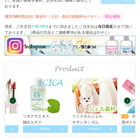
い。良質の素材を集め、お求め安い価格で販売して
おります。
通常24時間以内に発送中
（土日・祭日/混雑時をのぞく）
税込価格
現在、ご注文日
午後3時頃
までに頂きましたご注文分は
当日発送
させて頂い
ております。 （商品の欠品とご連絡事項がある場合はのぞく）
ツボクサエキス
クリスタルジェル
ボト
ット
抽出エキス
キサンタンガム
泡ボトル