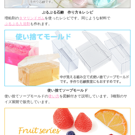
ぷるぷる石鹸 作り方＆レシピ
増粘剤の
タマリンドガム
を使ったレシピです。同じような材料で
ぷるぷる入浴剤
も作れます。
使い捨てソープモールド
使い捨てソープモールドの
使い方
を図解付きで説明しています。3種類のサ
イズ展開で販売しています。