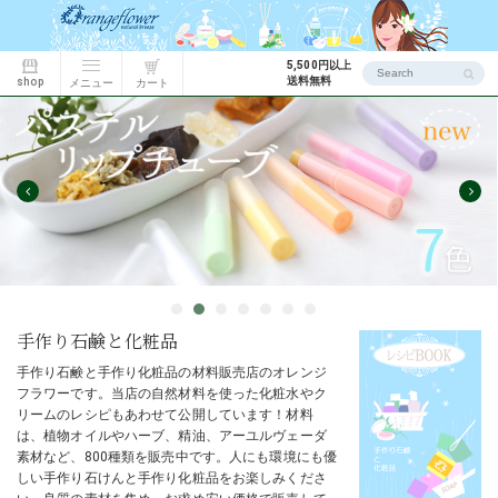
5,500円以上
送料無料
shop
カート
メニュー
1
2
3
4
5
6
7
手作り石鹸と化粧品
手作り石鹸と手作り化粧品の材料販売店のオレンジ
フラワーです。当店の自然材料を使った化粧水やク
リームのレシピもあわせて公開しています！材料
は、植物オイルやハーブ、精油、アーユルヴェーダ
素材など、800種類を販売中です。人にも環境にも優
しい手作り石けんと手作り化粧品をお楽しみくださ