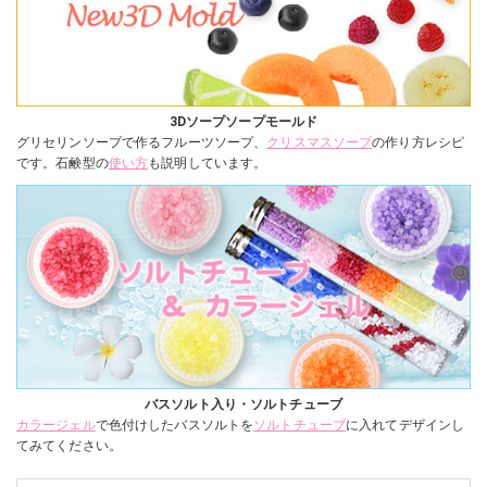
3Dソープソープモールド
グリセリンソープで作るフルーツソープ、
クリスマスソープ
の作り方レシピ
です。石鹸型の
使い方
も説明しています。
バスソルト入り・ソルトチューブ
カラージェル
で色付けしたバスソルトを
ソルトチューブ
に入れてデザインし
てみてください。