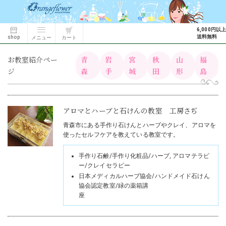
6,000円以上
送料無料
shop
カート
メニュー
お教室紹介ペー
青
岩
宮
秋
山
福
ジ
森
手
城
田
形
島
アロマとハーブと石けんの教室 工房さぢ
青森市にある手作り石けんとハーブやクレイ、アロマを
使ったセルフケアを教えている教室です。
手作り石鹸/手作り化粧品/ハーブ, アロマテラピ
ー/クレイセラピー
日本メディカルハーブ協会/ハンドメイド石けん
協会認定教室/緑の薬箱講
座