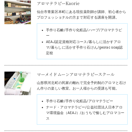
アロマテラピーKaorie
仙台市青葉区本町にある現役薬剤師が講師、初心者から
プロフェッショナルの方まで対応する講座を開講。
手作り石鹸/手作り化粧品/ハーブ/アロマテラピ
ー
AEAJ認定資格対応コース/暮らしに活かすアロ
マ/暮らしに活かす手作り石けん/georac soap認
定校
マーメイドムーンアロマテラピースクール
山形県河北町の民家の離れで完全予約制のアロマと石け
ん作りの楽しい教室。お一人様からの受講も可能。
手作り石鹸/手作り化粧品/アロマテラピー
ナード・アロマテラピー/公益社団法人日本アロ
マ環境協会（AEAJ）/おうちで愉しむアロマコー
ス