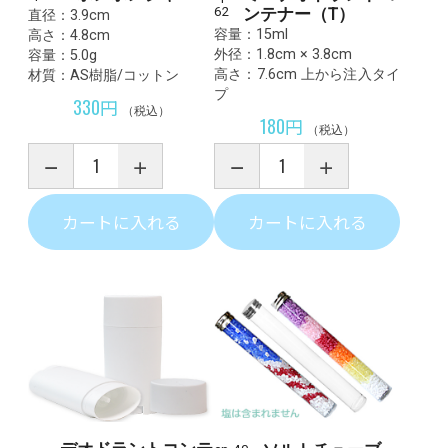
62
ンテナー（T）
直径：3.9cm
容量：15ml
高さ：4.8cm
外径：1.8cm × 3.8cm
容量：5.0g
高さ：7.6cm 上から注入タイ
材質：AS樹脂/コットン
プ
330円
（税込）
180円
（税込）
カートに入れる
カートに入れる