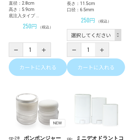
直径：2.8cm
長さ：11.5cm
高さ：5.9cm
口径：6.5mm
底注入タイプ …
250円
（税込）
250円
（税込）
カートに入れる
カートに入れる
NEW
ミニデオドラントコ
ポンポンジャー
cp-28
cp-