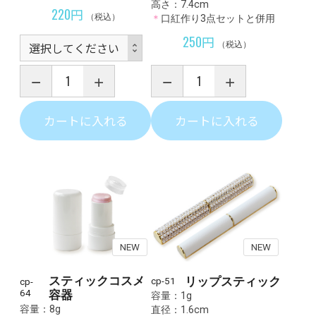
高さ：7.4cm
220円
（税込）
＊
口紅作り3点セットと併用
250円
（税込）
カートに入れる
カートに入れる
NEW
NEW
スティックコスメ
リップスティック
cp-51
cp-
64
容器
容量：1g
容量：8g
直径：1.6cm