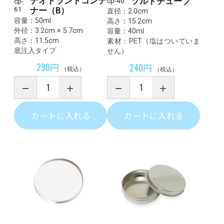
デオドラントコンテ
ソルトチューブ
cp-40
cp-
61
ナー（B）
直径：2.0cm
容量：50ml
高さ：15.2cm
外径：3.2cm × 5.7cm
容量：40ml
高さ：11.5cm
素材：PET（塩はついていま
底注入タイプ
せん）
290円
240円
（税込）
（税込）
カートに入れる
カートに入れる