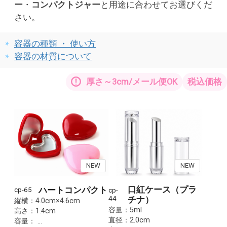
ー
・
コンパクトジャー
と用途に合わせてお選びくだ
さい。
容器の種類 ・ 使い方
容器の材質について
厚さ～3cm/メール便OK
税込価格
NEW
NEW
口紅ケース（プラ
ハートコンパクト
cp-65
cp-
44
チナ）
縦横：4.0cm×4.6cm
容量：5ml
高さ：1.4cm
直径：2.0cm
容量： …