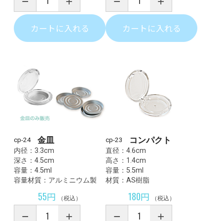
カートに入れる
カートに入れる
金皿
コンパクト
cp-24
cp-23
内径：3.3cm
直径：4.6cm
深さ：4.5cm
高さ：1.4cm
容量：4.5ml
容量：5.5ml
容量材質：アルミニウム製
材質：AS樹脂
55円
180円
（税込）
（税込）