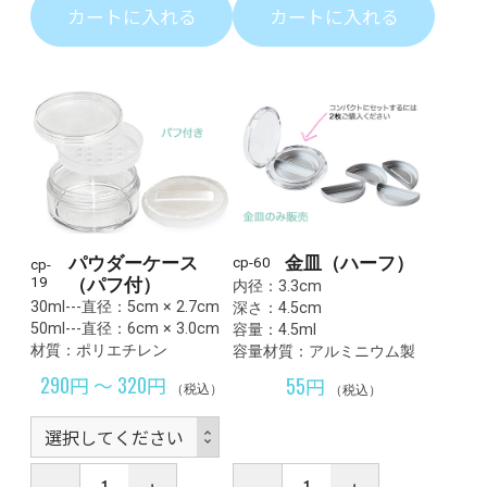
カートに入れる
カートに入れる
パウダーケース
金皿（ハーフ）
cp-60
cp-
19
（パフ付）
内径：3.3cm
30ml---直径：5cm × 2.7cm
深さ：4.5cm
50ml---直径：6cm × 3.0cm
容量：4.5ml
材質：ポリエチレン
容量材質：アルミニウム製
290円 ～ 320円
55円
（税込）
（税込）