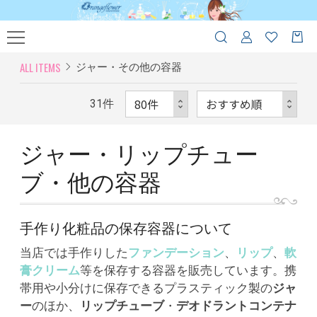
ALL ITEMS
ジャー・その他の容器
31
件
ジャー・リップチュー
ブ・他の容器
手作り化粧品の保存容器について
当店では手作りした
ファンデーション
、
リップ
、
軟
膏クリーム
等を保存する容器を販売しています。携
帯用や小分けに保存できるプラスティック製の
ジャ
ー
のほか、
リップチューブ
・
デオドラントコンテナ