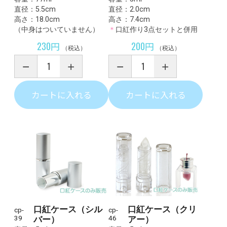
直径：5.5cm
直径：2.0cm
高さ：18.0cm
高さ：7.4cm
（中身はついていません）
＊
口紅作り3点セットと併用
230円
200円
（税込）
（税込）
カートに入れる
カートに入れる
口紅ケース（シル
口紅ケース（クリ
cp-
cp-
39
バー）
46
アー）