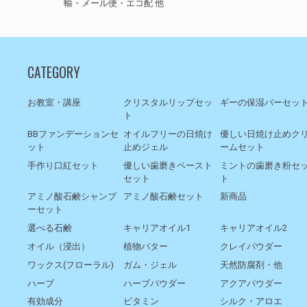
輸・メール便・エコ配 他
CATEGORY
お教室・講座
クリスタルリップセッ
ギーの保湿バーセッ
ト
BBファンデーションセ
オイルフリーの日焼け
優しい日焼け止めク
ット
止めジェル
ームセット
手作り口紅セット
優しい歯磨きペースト
ミントの歯磨き粉セ
セット
ト
アミノ酸石鹸シャンプ
アミノ酸石鹸セット
新商品
ーセット
選べる石鹸
キャリアオイル1
キャリアオイル2
オイル（浸出）
植物バター
クレイパウダー
ワックス(フローラル)
ガム・ジェル
天然防腐剤・他
ハーブ
ハーブパウダー
アクアパウダー
有効成分
ビタミン
シルク・アロエ