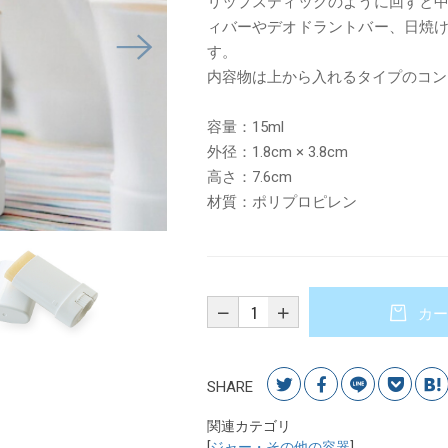
リップスティックのように回すと
ィバーやデオドラントバー、日焼
す。
内容物は上から入れるタイプのコン
容量：15ml
外径：1.8cm × 3.8cm
高さ：7.6cm
材質：ポリプロピレン
カー
SHARE
関連カテゴリ
[
ジャー・その他の容器
]