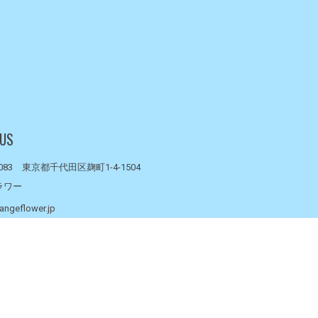
 US
0083 東京都千代田区麹町1-4-1504
ラワー
angeflower.jp
- 15:00（月～金）
 休み