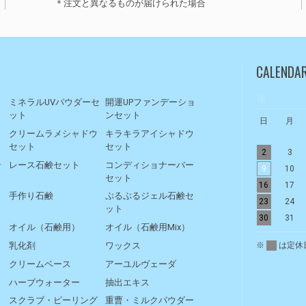
＊注文と異なるものが届けられた場合
CALENDA
ト
ミネラルUVパウダーセ
開運UPファンデーショ
ット
ンセット
日
月
リ
クリームラメシャドウ
キラキラアイシャドウ
セット
セット
2
3
ッ
レース石鹸セット
コンディショナーバー
9
10
セット
16
17
手作り石鹸
ぷるぷるジェル石鹸セ
23
24
ット
30
31
オイル（石鹸用）
オイル（石鹸用Mix）
※
は定休
乳化剤
ワックス
クリームベース
アーユルヴェーダ
ハーブウォーター
抽出エキス
スクラブ・ピーリング
重曹・ミルクパウダー