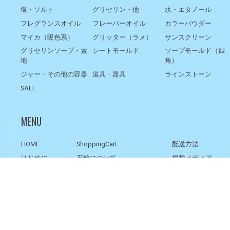
塩・ソルト
グリセリン・他
水・エタノール
フレグランスオイル
フレーバーオイル
カラーパウダー
マイカ（暖色系）
グリッター（ラメ）
サンスクリーン
グリセリンソープ・素
シートモールド
ソープモールド（四
地
角）
ジャー・その他の容器
道具・器具
ラインストーン
SALE
MENU
HOME
ShoppingCart
配送方法
はじめに
石鹸について
掲載メディア
ご注文方法
オリジナル石鹸・記念品
手作り石鹸･化粧品
お支払い
LINK
アルカリ計算機