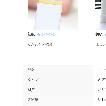
初級
初級
かかとケア軟膏
優しい
品名
ミニ
タイプ
内容
材質
ポリ
内容量
約15