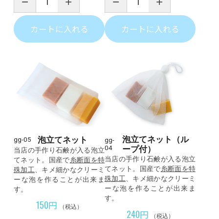
カートに入れる
カートに入れる
泡立てネット（ル
泡立てネット
gg-05
gg-
04
ープ付）
当店の手作り石鹸が入る泡立
当店の手作り石鹸が入る泡立
てネット。国産で
糸断面を特
てネット。国産で
糸断面を特
殊加工
、キメ細かなクリーミ
殊加工
、キメ細かなクリーミ
ーな泡を作ることが出来ま
ーな泡を作ることが出来ま
す。
す。
150円
（税込）
240円
（税込）