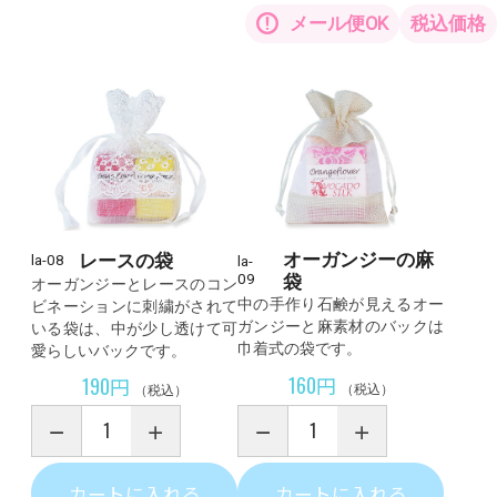
メール便OK
税込価格
オーガンジーの麻
レースの袋
la-08
la-
09
袋
オーガンジーとレースのコン
中の手作り石鹸が見えるオー
ビネーションに刺繍がされて
ガンジーと麻素材のバックは
いる袋は、中が少し透けて可
巾着式の袋です。
愛らしいバックです。
160円
190円
（税込）
（税込）
カートに入れる
カートに入れる