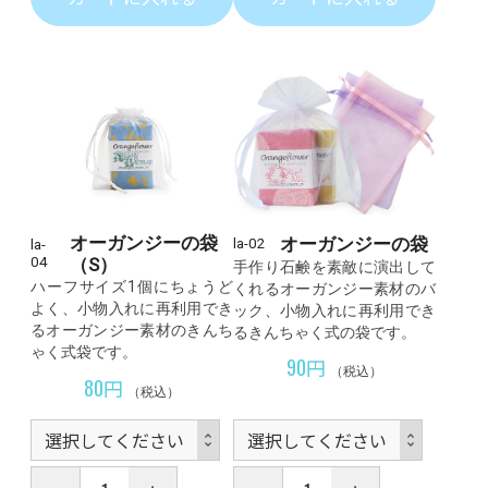
オーガンジーの袋
オーガンジーの袋
la-02
la-
04
（S）
手作り石鹸を素敵に演出して
ハーフサイズ1個にちょうど
くれるオーガンジー素材のバ
よく、小物入れに再利用でき
ック、小物入れに再利用でき
るオーガンジー素材のきんち
るきんちゃく式の袋です。
ゃく式袋です。
90円
（税込）
80円
（税込）