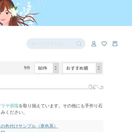
9
件
マラヤ岩塩
を取り揃えています。その他にも手作り石
しみください。
トの色付けサンプル（寒色系）