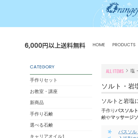
6,000円以上送料無料
HOME
PRODUCTS
CATEGORY
ALL ITEMS
塩
手作りセット
ソルト・岩
お教室・講座
ソルトと岩塩
新商品
手作り
バスソル
手作り石鹸
鹸や
マッサージ
選べる石鹸
バスソル
キャリアオイル1