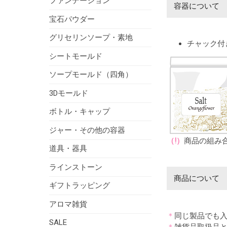
ファンデーション
容器について
宝石パウダー
グリセリンソープ・素地
チャック付き
シートモールド
ソープモールド（四角）
3Dモールド
ボトル・キャップ
ジャー・その他の容器
（!）
商品の組み合
道具・器具
ラインストーン
商品について
ギフトラッピング
アロマ雑貨
＊
同じ製品でも
SALE
＊
雑貨品取扱品