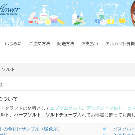
はじめに
ご注文方法
配送方法
お支払い
アルカリ計算機
・ソルト
塩
について
ト
・クラフトの材料として
エプソムソルト
、
デッドシーソルト
、
ヒ
ソルト
、
ハーブソルト
、
ソルトチューブ
入れてお部屋に飾ってお楽
トの色付けサンプル（暖色系）
バスソル