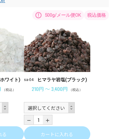
色材
500g/メール便OK
税込価格
ホワイト)
ヒマラヤ岩塩(ブラック)
sa-04
円
210円 ～ 3,400円
（税込）
（税込）
れる
カートに入れる