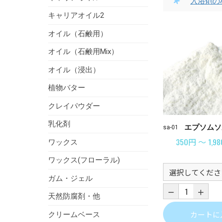
入浴剤の
キャリアオイル2
オイル（石鹸用）
オイル（石鹸用Mix）
オイル（浸出）
植物バター
クレイパウダー
乳化剤
エプソムソ
sa-01
350円 ～ 1,9
ワックス
ワックス(フローラル)
ガム・ジェル
天然防腐剤・他
カートに
クリームベース