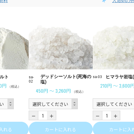
材料
入浴剤の
デッドシーソルト(死海の
ルト
ヒマラヤ岩塩(
sa-03
sa-
02
塩)
80円
210円 ～ 3,600
（税込）
450円 ～ 3,260円
（税込）
入れる
カートに入れる
カートに入