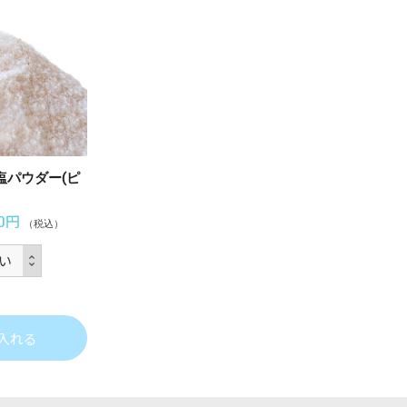
塩パウダー(ピ
00円
（税込）
入れる