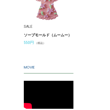
SALE
SALE
ソープモールド（ムームー）
ソープモールド（カ
(未精製)
550円
300円
（税込）
（税込）
MOVIE