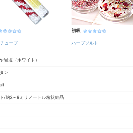
初級
チューブ
ハーブソルト
ヤ岩塩（ホワイト）
タン
alt
ト/約2～8ミリメートル粒状結晶