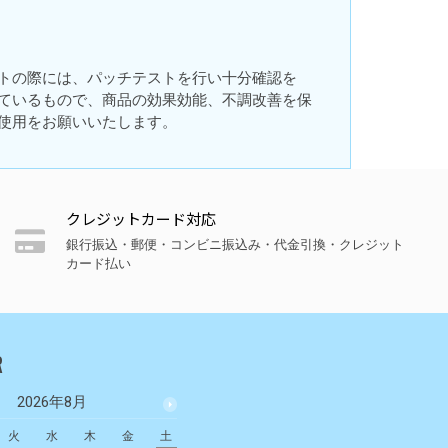
トの際には、パッチテストを行い十分確認を
ているもので、商品の効果効能、不調改善を保
使用をお願いいたします。
クレジットカード対応
銀行振込・郵便・コンビニ振込み・代金引換・クレジット
カード払い
R
2026年8月
2026年9月
火
水
木
金
土
日
月
火
水
木
金
土