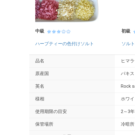
中級
初級
ハーブティーの色付けソルト
ソルト
品名
ヒマラ
原産国
パキス
英名
Rock s
様相
ホワイ
使用期限の目安
2～3年
保管場所
冷暗所