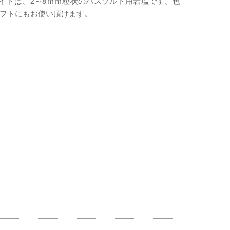
ワイトは、2～8ｍｍ粒状のバスソルト用岩塩です。色
フトにもお使い頂けます。