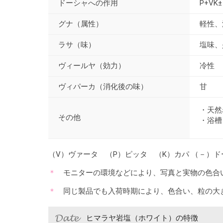
ドーシャへの作用
P+VK±
グナ（属性）
軽性、
ラサ（味）
塩味、
ヴィールヤ（効力）
冷性
ヴィパーカ（消化後の味）
甘
・天然
その他
・浴槽
（V）ヴァータ （P）ピッタ （K）カパ （－）
モニターの環境などにより、写真と実物の色合
同じ製品でも入荷時期により、色合い、粒の大
ヒマラヤ岩塩（ホワイト）の特徴