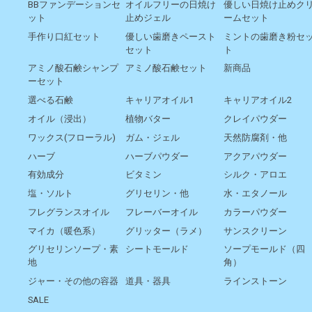
BBファンデーションセ
オイルフリーの日焼け
優しい日焼け止めク
ット
止めジェル
ームセット
手作り口紅セット
優しい歯磨きペースト
ミントの歯磨き粉セ
セット
ト
アミノ酸石鹸シャンプ
アミノ酸石鹸セット
新商品
ーセット
選べる石鹸
キャリアオイル1
キャリアオイル2
オイル（浸出）
植物バター
クレイパウダー
ワックス(フローラル)
ガム・ジェル
天然防腐剤・他
ハーブ
ハーブパウダー
アクアパウダー
有効成分
ビタミン
シルク・アロエ
塩・ソルト
グリセリン・他
水・エタノール
フレグランスオイル
フレーバーオイル
カラーパウダー
マイカ（暖色系）
グリッター（ラメ）
サンスクリーン
グリセリンソープ・素
シートモールド
ソープモールド（四
地
角）
ジャー・その他の容器
道具・器具
ラインストーン
SALE