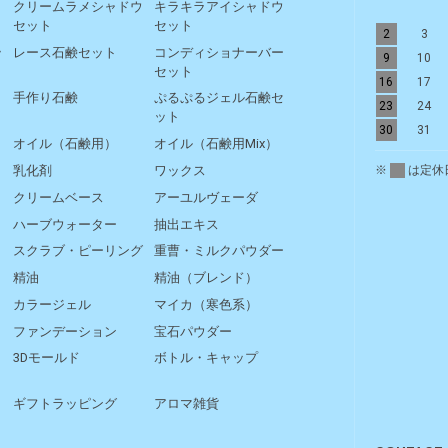
リ
クリームラメシャドウ
キラキラアイシャドウ
セット
セット
2
3
ッ
レース石鹸セット
コンディショナーバー
9
10
セット
16
17
手作り石鹸
ぷるぷるジェル石鹸セ
23
24
ット
30
31
オイル（石鹸用）
オイル（石鹸用Mix）
※
は定休
乳化剤
ワックス
クリームベース
アーユルヴェーダ
ハーブウォーター
抽出エキス
スクラブ・ピーリング
重曹・ミルクパウダー
精油
精油（ブレンド）
カラージェル
マイカ（寒色系）
ファンデーション
宝石パウダー
3Dモールド
ボトル・キャップ
ギフトラッピング
アロマ雑貨