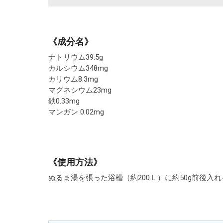
《成分名》
ナトリウム39.5g
カルシウム348mg
カリウム8.3mg
マグネシウム23mg
鉄0.33mg
マンガン 0.02mg
《使用方法》
ぬるま湯を張った浴槽（約200Ｌ）に約50g前後入