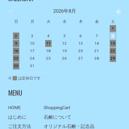
2026年8月
日
月
火
水
木
金
土
1
2
3
4
5
6
7
8
9
10
11
12
13
14
15
1
16
17
18
19
20
21
22
2
23
24
25
26
27
28
29
2
30
31
※
は定休日です
MENU
HOME
ShoppingCart
はじめに
石鹸について
ご注文方法
オリジナル石鹸・記念品