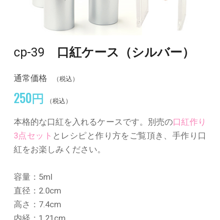
cp-39
口紅ケース（シルバー）
通常価格
（税込）
250円
（税込）
本格的な口紅を入れるケースです。別売の
口紅作り
3点セット
とレシピと作り方をご覧頂き、手作り口
紅をお楽しみください。
容量：5ml
直径：2.0cm
高さ：7.4cm
内経：1.21cm