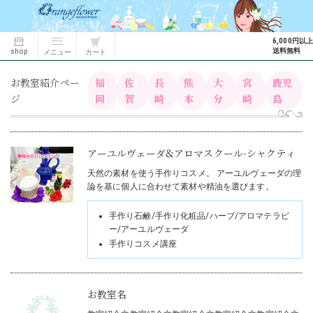
6,000円以上
送料無料
shop
カート
メニュー
お教室紹介ペー
福
佐
長
熊
大
宮
鹿児
ジ
岡
賀
崎
本
分
崎
島
アーユルヴェーダ&アロマスクール-シャクティ
天然の素材を使う手作りコスメ。 アーユルヴェーダの理
論を基に個人に合わせて素材や精油を選びます。
手作り石鹸/手作り化粧品/ハーブ/アロマテラピ
ー/アーユルヴェーダ
手作りコスメ講座
お教室名