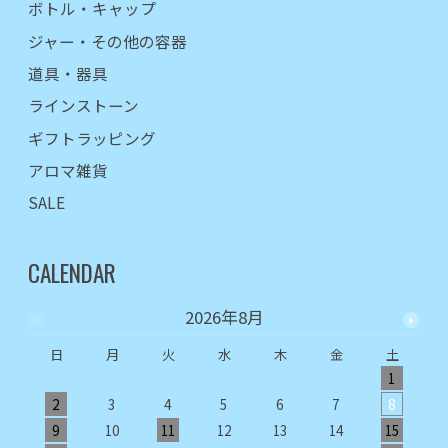
ボトル・キャップ
ジャー・その他の容器
道具・器具
ラインストーン
ギフトラッピング
アロマ雑貨
SALE
CALENDAR
2026年8月
日
月
火
水
木
金
土
1
2
3
4
5
6
7
8
9
10
11
12
13
14
15
1