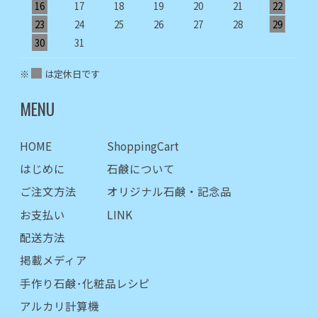
16
17
18
19
20
21
22
2
23
24
25
26
27
28
29
2
30
31
※
は定休日です
MENU
HOME
ShoppingCart
はじめに
石鹸について
ご注文方法
オリジナル石鹸・記念品
お支払い
LINK
配送方法
掲載メディア
手作り石鹸･化粧品レシピ
アルカリ計算機