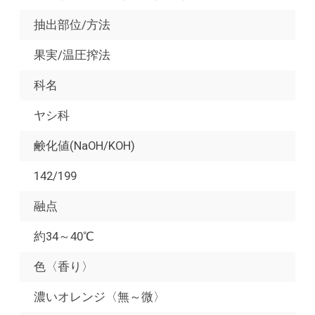
抽出部位/方法
果実/温圧搾法
科名
ヤシ科
鹸化値(NaOH/KOH)
142/199
融点
約34～40℃
色〈香り〉
濃いオレンジ〈無～微〉