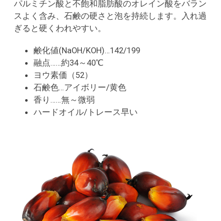
パルミチン酸と不飽和脂肪酸のオレイン酸をバラン
スよく含み、石鹸の硬さと泡を持続します。入れ過
ぎると硬くわれやすい。
鹸化値(NaOH/KOH)…142/199
融点……約34～40℃
ヨウ素価（52）
石鹸色…アイボリー/黄色
香り……無～微弱
ハードオイル/トレース早い