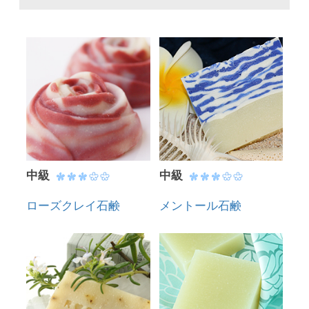
中級
中級
ローズクレイ石鹸
メントール石鹸