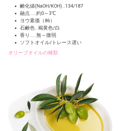
鹸化値(NaOH/KOH)…134/187
融点……約0～3℃
ヨウ素価（86）
石鹸色…褐黄色/白
香り……無～微弱
ソフトオイル/トレース遅い
オリーブオイルの種類