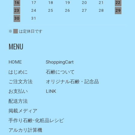
16
17
18
19
20
21
22
2
23
24
25
26
27
28
29
2
30
31
※
は定休日です
MENU
HOME
ShoppingCart
はじめに
石鹸について
ご注文方法
オリジナル石鹸・記念品
お支払い
LINK
配送方法
掲載メディア
手作り石鹸･化粧品レシピ
アルカリ計算機