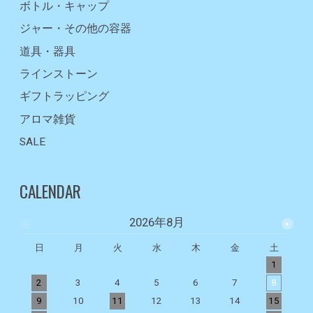
ボトル・キャップ
ジャー・その他の容器
道具・器具
ラインストーン
ギフトラッピング
アロマ雑貨
SALE
CALENDAR
2026年8月
日
月
火
水
木
金
土
1
2
3
4
5
6
7
8
9
10
11
12
13
14
15
1