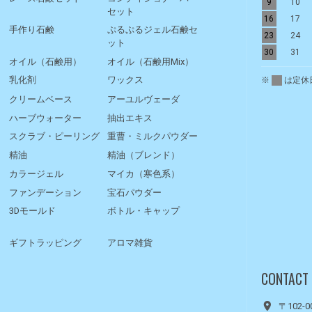
9
10
セット
16
17
手作り石鹸
ぷるぷるジェル石鹸セ
23
24
ット
30
31
オイル（石鹸用）
オイル（石鹸用Mix）
※
は定休
乳化剤
ワックス
クリームベース
アーユルヴェーダ
ハーブウォーター
抽出エキス
スクラブ・ピーリング
重曹・ミルクパウダー
精油
精油（ブレンド）
カラージェル
マイカ（寒色系）
ファンデーション
宝石パウダー
3Dモールド
ボトル・キャップ
ギフトラッピング
アロマ雑貨
CONTACT
〒102-