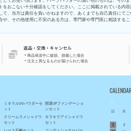
としてお使い頂けます。ハーブパウダーの濃い色のものは、そのま
トをおこない十分確認をしてください。ここに掲載されている内容
して、当方は責任を負いかねますので、あくまでも自己責任にてご
合や、その他使用に不安のある方は、専門家や専門医に相談するこ
返品・交換・キャンセル
＊商品発送中に破損、損傷した場合
＊注文と異なるものが届けられた場合
CALENDA
ト
ミネラルUVパウダーセ
開運UPファンデーショ
ット
ンセット
日
月
リ
クリームラメシャドウ
キラキラアイシャドウ
セット
セット
2
3
ッ
レース石鹸セット
コンディショナーバー