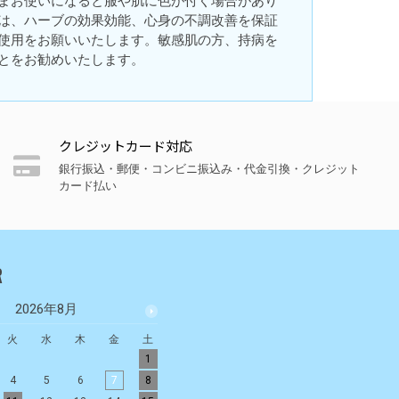
まお使いになると服や肌に色が付く場合があり
は、ハーブの効果効能、心身の不調改善を保証
使用をお願いいたします。敏感肌の方、持病を
とをお勧めいたします。
クレジットカード対応
銀行振込・郵便・コンビニ振込み・代金引換・クレジット
カード払い
R
2026年8月
2026年9月
火
水
木
金
土
日
月
火
水
木
金
土
1
1
2
3
4
5
4
5
6
7
8
6
7
8
9
10
11
12