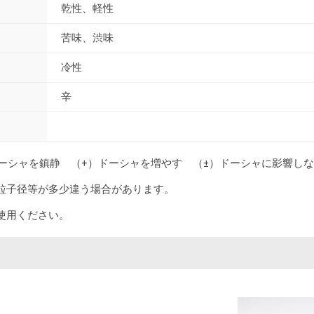
乾性、軽性
苦味、渋味
冷性
辛
ドーシャを鎮静 （+）ドーシャを増やす （±）ドーシャに影響し
粒子径等が多少違う場合があります。
使用ください。