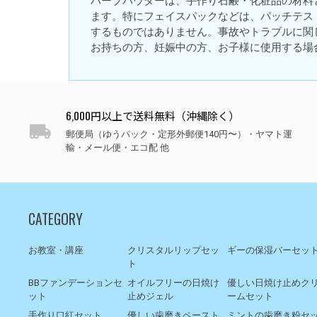
ハーブパウダーは、手作り石鹸・化粧品の材料
ます。特にフェイスパックなどは、パッチテス
するものではありません。事故やトラブルに関
お持ちの方、妊娠中の方、お子様に使用する場
6,000円以上で送料無料（沖縄除く）
郵便局（ゆうパック・定形外郵便140円〜）・ヤマト運
輸・メール便・エコ配 他
CATEGORY
お教室・講座
クリスタルリップセッ
ギーの保湿バーセッ
ト
BBファンデーションセ
オイルフリーの日焼け
優しい日焼け止めク
ット
止めジェル
ームセット
手作り口紅セット
優しい歯磨きペースト
ミントの歯磨き粉セ