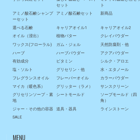
セット
ト
アミノ酸石鹸シャンプ
アミノ酸石鹸セット
新商品
ーセット
選べる石鹸
キャリアオイル1
キャリアオイル2
オイル（浸出）
植物バター
クレイパウダー
ワックス(フローラル)
ガム・ジェル
天然防腐剤・他
ハーブ
ハーブパウダー
アクアパウダー
有効成分
ビタミン
シルク・アロエ
塩・ソルト
グリセリン・他
水・エタノール
フレグランスオイル
フレーバーオイル
カラーパウダー
マイカ（暖色系）
グリッター（ラメ）
サンスクリーン
グリセリンソープ・素
シートモールド
ソープモールド（四
地
角）
ジャー・その他の容器
道具・器具
ラインストーン
SALE
MENU