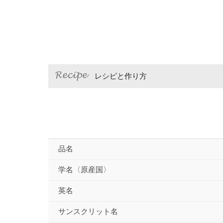
レシピと作り方
品名
学名〈原産国〉
英名
サンスクリット名