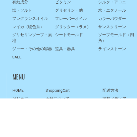
有効成分
ビタミン
シルク・アロエ
塩・ソルト
グリセリン・他
水・エタノール
フレグランスオイル
フレーバーオイル
カラーパウダー
マイカ（暖色系）
グリッター（ラメ）
サンスクリーン
グリセリンソープ・素
シートモールド
ソープモールド（四
地
角）
ジャー・その他の容器
道具・器具
ラインストーン
SALE
MENU
HOME
ShoppingCart
配送方法
はじめに
石鹸について
掲載メディア
ご注文方法
オリジナル石鹸・記念品
手作り石鹸･化粧品
お支払い
LINK
アルカリ計算機