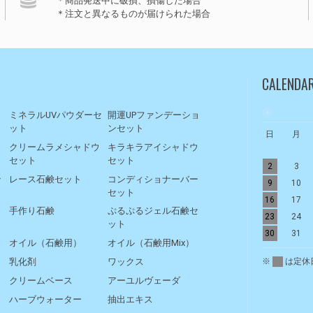
＊商品発送中に破損、損傷した場合
＊注文と異なるものが届けられた場合
CALENDA
ト
ミネラルUVパウダーセ
開運UPファンデーショ
ット
ンセット
日
月
リ
クリームラメシャドウ
キラキラアイシャドウ
セット
セット
2
3
ッ
レース石鹸セット
コンディショナーバー
9
10
セット
16
17
手作り石鹸
ぷるぷるジェル石鹸セ
23
24
ット
30
31
オイル（石鹸用）
オイル（石鹸用Mix）
※
は定休
乳化剤
ワックス
クリームベース
アーユルヴェーダ
ハーブウォーター
抽出エキス