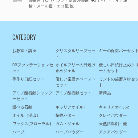
郵便局（ゆうパック・定形外郵便140円〜）・ヤマト運
輸・メール便・エコ配 他
CATEGORY
お教室・講座
クリスタルリップセッ
ギーの保湿バーセッ
ト
BBファンデーションセ
オイルフリーの日焼け
優しい日焼け止めク
ット
止めジェル
ームセット
手作り口紅セット
優しい歯磨きペースト
ミントの歯磨き粉セ
セット
ト
アミノ酸石鹸シャンプ
アミノ酸石鹸セット
新商品
ーセット
選べる石鹸
キャリアオイル1
キャリアオイル2
オイル（浸出）
植物バター
クレイパウダー
ワックス(フローラル)
ガム・ジェル
天然防腐剤・他
ハーブ
ハーブパウダー
アクアパウダー