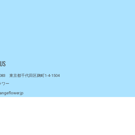
 US
0083 東京都千代田区麹町1-4-1504
ラワー
angeflower.jp
- 15:00（月～金）
 休み