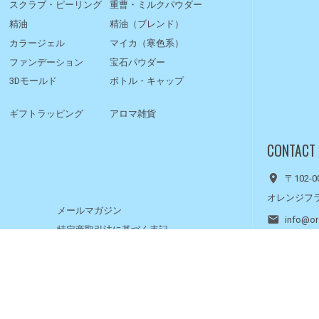
スクラブ・ピーリング
重曹・ミルクパウダー
精油
精油（ブレンド）
カラージェル
マイカ（寒色系）
ファンデーション
宝石パウダー
3Dモールド
ボトル・キャップ
ギフトラッピング
アロマ雑貨
CONTACT
〒102-
オレンジフ
メールマガジン
info@or
特定商取引法に基づく表記
10:00 
レシピ
メールが届かない方へ
土日・祝
お問い合わせ