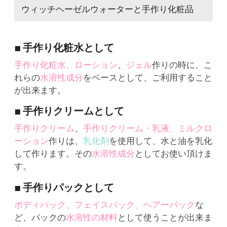
ウィッチヘーゼルウォーターと手作り化粧品
■ 手作り化粧水として
手作り化粧水、ローション
、
ジェル
作りの時に、こ
れらの
水溶性成分
をベースとして、ご利用すること
が出来ます。
■ 手作りクリームとして
手作りクリーム
、
手作りクリーム・乳液、ミルクロ
ーション
作りは、
乳化剤
を使用して、水と油を乳化
して作ります。その
水溶性成分
としてお使い頂けま
す。
■ 手作りパックとして
ボディパック、フェイスパック、ヘアーパック
な
ど、パックの
水溶性の材料
として使うことが出来ま