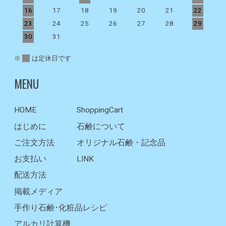
16
17
18
19
20
21
22
2
23
24
25
26
27
28
29
2
30
31
※
は定休日です
MENU
HOME
ShoppingCart
はじめに
石鹸について
ご注文方法
オリジナル石鹸・記念品
お支払い
LINK
配送方法
掲載メディア
手作り石鹸･化粧品レシピ
アルカリ計算機