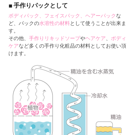
■ 手作りパックとして
ボディパック、フェイスパック、ヘアーパック
な
ど、パックの
水溶性の材料
として使うことが出来ま
す。
その他、
手作りリキッドソープ
や
ヘアケア
、
ボディ
ケア
など多くの手作り化粧品の材料としてお使い頂
けます。