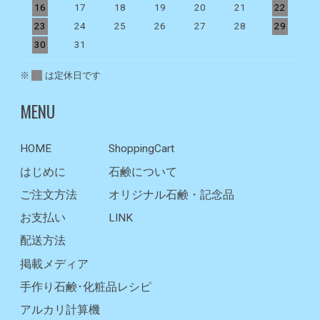
16
17
18
19
20
21
22
2
23
24
25
26
27
28
29
2
30
31
※
は定休日です
MENU
HOME
ShoppingCart
はじめに
石鹸について
ご注文方法
オリジナル石鹸・記念品
お支払い
LINK
配送方法
掲載メディア
手作り石鹸･化粧品レシピ
アルカリ計算機