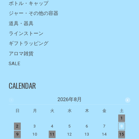
ボトル・キャップ
ジャー・その他の容器
道具・器具
ラインストーン
ギフトラッピング
アロマ雑貨
SALE
CALENDAR
2026年8月
日
月
火
水
木
金
土
1
2
3
4
5
6
7
8
9
10
11
12
13
14
15
1