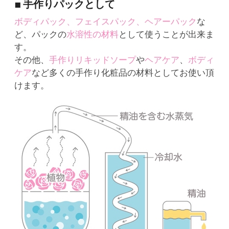
■ 手作りパックとして
ボディパック、フェイスパック、ヘアーパック
な
ど、パックの
水溶性の材料
として使うことが出来ま
す。
その他、
手作りリキッドソープ
や
ヘアケア
、
ボディ
ケア
など多くの手作り化粧品の材料としてお使い頂
けます。