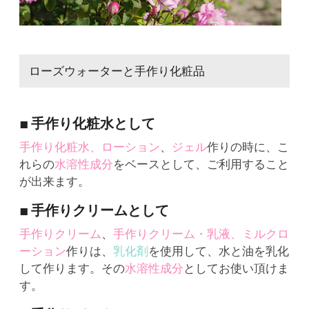
ローズウォーターと手作り化粧品
■ 手作り化粧水として
手作り化粧水、ローション
、
ジェル
作りの時に、こ
れらの
水溶性成分
をベースとして、ご利用すること
が出来ます。
■ 手作りクリームとして
手作りクリーム
、
手作りクリーム・乳液、ミルクロ
ーション
作りは、
乳化剤
を使用して、水と油を乳化
して作ります。その
水溶性成分
としてお使い頂けま
す。