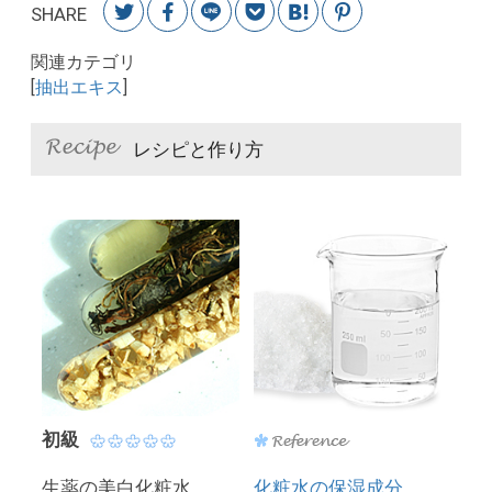
SHARE
関連カテゴリ
[
抽出エキス
]
レシピと作り方
初級
生薬の美白化粧水
化粧水の保湿成分