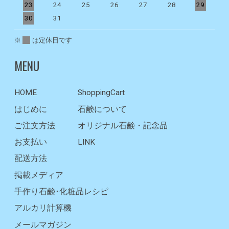
23
24
25
26
27
28
29
2
30
31
※
は定休日です
MENU
HOME
ShoppingCart
はじめに
石鹸について
ご注文方法
オリジナル石鹸・記念品
お支払い
LINK
配送方法
掲載メディア
手作り石鹸･化粧品レシピ
アルカリ計算機
メールマガジン