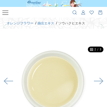
オレンジフラワー
抽出エキス
ソウハクヒエキス
2
/
3