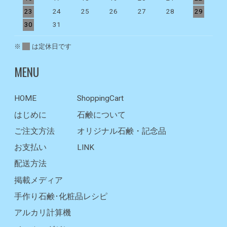
23
24
25
26
27
28
29
2
30
31
※
は定休日です
MENU
HOME
ShoppingCart
はじめに
石鹸について
ご注文方法
オリジナル石鹸・記念品
お支払い
LINK
配送方法
掲載メディア
手作り石鹸･化粧品レシピ
アルカリ計算機