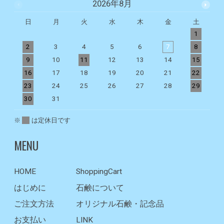
2026年8月
日
月
火
水
木
金
土
1
2
3
4
5
6
7
8
9
10
11
12
13
14
15
1
16
17
18
19
20
21
22
2
23
24
25
26
27
28
29
2
30
31
※
は定休日です
MENU
HOME
ShoppingCart
はじめに
石鹸について
ご注文方法
オリジナル石鹸・記念品
お支払い
LINK