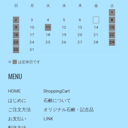
日
月
火
水
木
金
土
1
2
3
4
5
6
7
8
9
10
11
12
13
14
15
1
16
17
18
19
20
21
22
2
23
24
25
26
27
28
29
2
30
31
※
は定休日です
MENU
HOME
ShoppingCart
はじめに
石鹸について
ご注文方法
オリジナル石鹸・記念品
お支払い
LINK