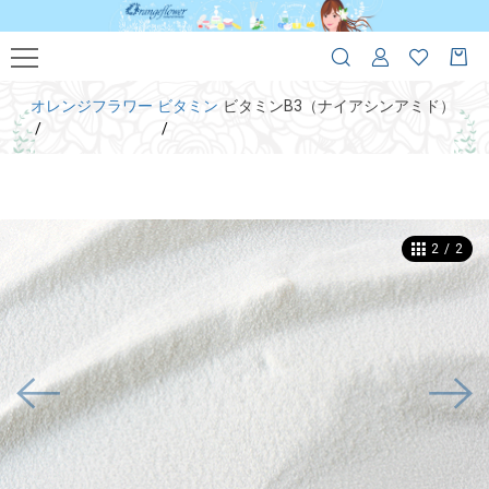
オレンジフラワー
ビタミン
ビタミンB3（ナイアシンアミド）
2
/
2