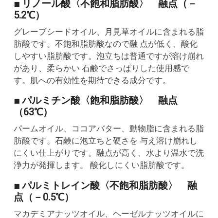
■ リノール酸〈不飽和脂肪酸〉 融点（－
5.2℃）
グレープシードオイル、月見草オイルに含まれる脂
肪酸です。不飽和脂肪酸なので融 点が低く、酸化
しやすい脂肪酸です。泡立ちは普通ですが溶け崩れ
があり、柔らかい 石鹸でさっぱりした使用感で
す。肌への有効性を期待できる成分です。
■ パルミチン酸〈飽和脂肪酸〉 融点
（63℃）
パームオイル、ココアバター、動物脂に含まれる脂
肪酸です。石鹸に泡立ちと硬さを 与え溶け崩れし
にくい仕上がりです。融点が高く、水より温水で洗
浄力が発揮します。 酸化しにくい脂肪酸です。
■ パルミトレイン酸〈不飽和脂肪酸〉 融
点（－0.5℃）
マカデミアナッツオイル、ヘーゼルナッツオイルに