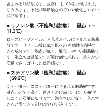
含まれる脂肪酸です。皮膚に も10％以上含まれな
じみみます。不飽和脂肪酸なのでやや酸化しやすい
脂肪酸です。
■ リノレン酸〈不飽和脂肪酸〉 融点（－
11.3℃）
ローズヒップオイル、月見草オイルに含まれる脂肪
酸です。リノール酸に似て肌への 有効性を期待で
きる成分です。融点が低く、酸化しやすい脂肪酸で
す。泡立ちは普通ですが溶け崩れがあり、柔らかい
石鹸でさっぱりした使用感です。
■ ステアリン酸〈飽和脂肪酸〉 融点
（69.6℃）
シアバター、ココアバターに含まれる脂肪酸です。
融点がとても高く、硬さと溶け崩 れしにくい酸化
しにくい石鹸になります。泡立ちは少なく、入れす
ぎると硬すぎて割 れやひびが入ります。