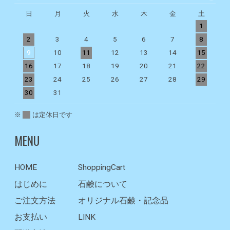
日
月
火
水
木
金
土
1
2
3
4
5
6
7
8
9
10
11
12
13
14
15
1
16
17
18
19
20
21
22
2
23
24
25
26
27
28
29
2
30
31
※
は定休日です
MENU
HOME
ShoppingCart
はじめに
石鹸について
ご注文方法
オリジナル石鹸・記念品
お支払い
LINK