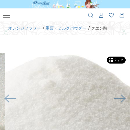
オレンジフラワー
重曹・ミルクパウダー
クエン酸
1
/
2