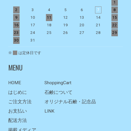
1
2
3
4
5
6
7
8
9
10
11
12
13
14
15
1
16
17
18
19
20
21
22
2
23
24
25
26
27
28
29
2
30
31
※
は定休日です
MENU
HOME
ShoppingCart
はじめに
石鹸について
ご注文方法
オリジナル石鹸・記念品
お支払い
LINK
配送方法
掲載メディア