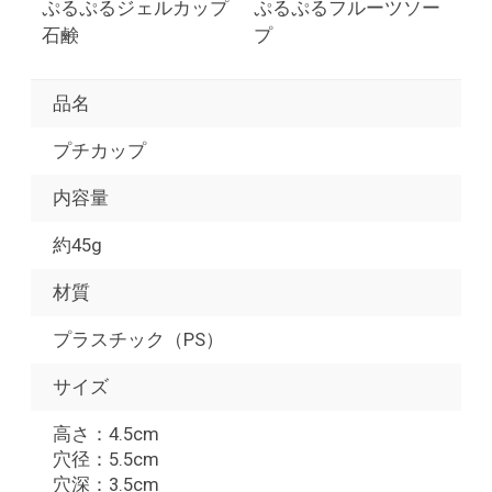
ぷるぷるジェルカップ
ぷるぷるフルーツソー
石鹸
プ
品名
プチカップ
内容量
約45g
材質
プラスチック（PS）
サイズ
高さ：4.5cm
穴径：5.5cm
穴深：3.5cm