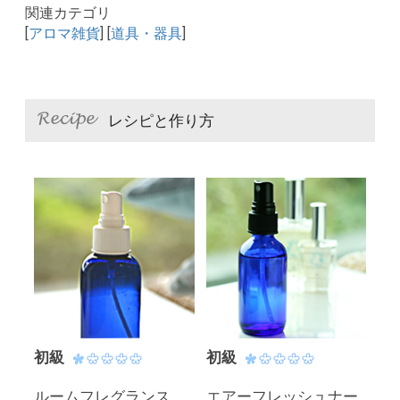
関連カテゴリ
[
アロマ雑貨
] [
道具・器具
]
レシピと作り方
初級
初級
ルームフレグランス
エアーフレッシュナー