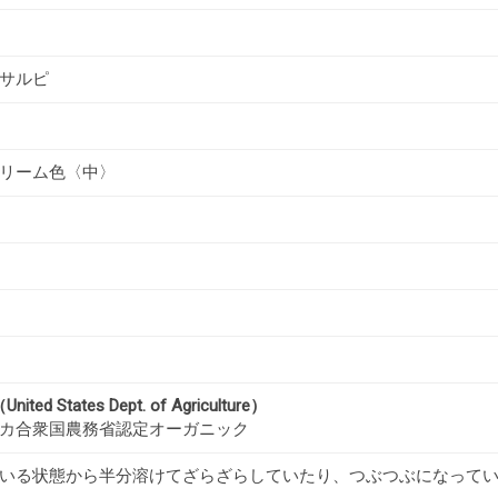
サルピ
リーム色〈中〉
ited States Dept. of Agriculture）
カ合衆国農務省認定オーガニック
いる状態から半分溶けてざらざらしていたり、つぶつぶになって