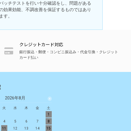
パッチテストを行い十分確認をし、問題がある
の効果効能、不調改善を保証するものではあり
ます。
クレジットカード対応
銀行振込・郵便・コンビニ振込み・代金引換・クレジット
カード払い
R
2026年8月
2026年9月
火
水
木
金
土
日
月
火
水
木
金
土
1
1
2
3
4
5
4
5
6
7
8
6
7
8
9
10
11
12
11
12
13
14
15
13
14
15
16
17
18
19