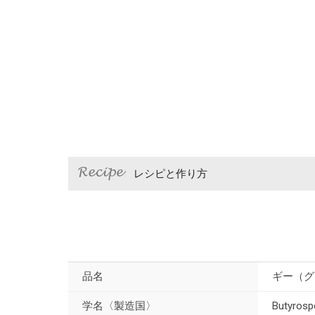
レシピと作り方
品名
ギー（グ
学名〈製造国〉
Butyro