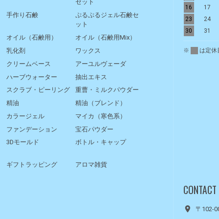
セット
16
17
手作り石鹸
ぷるぷるジェル石鹸セ
23
24
ット
30
31
オイル（石鹸用）
オイル（石鹸用Mix）
※
は定休
乳化剤
ワックス
クリームベース
アーユルヴェーダ
ハーブウォーター
抽出エキス
スクラブ・ピーリング
重曹・ミルクパウダー
精油
精油（ブレンド）
カラージェル
マイカ（寒色系）
ファンデーション
宝石パウダー
3Dモールド
ボトル・キャップ
ギフトラッピング
アロマ雑貨
CONTACT
〒102-