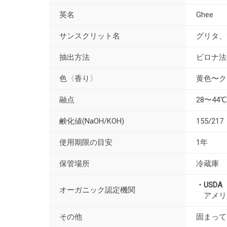
英名
Ghee
サンスクリット名
グリタ、
抽出方法
ビロナ法
色〈香り〉
黄色〜ク
融点
28〜44℃
鹸化値(NaOH/KOH)
155/217
使用期限の目安
1年
保管場所
冷蔵庫
・USDA（Un
オーガニック認定機関
アメリ
その他
固まって