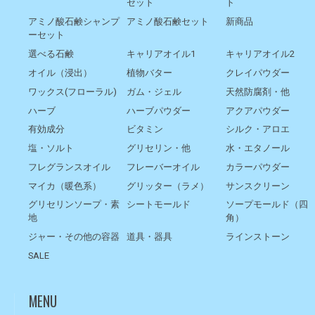
セット
ト
アミノ酸石鹸シャンプ
アミノ酸石鹸セット
新商品
ーセット
選べる石鹸
キャリアオイル1
キャリアオイル2
オイル（浸出）
植物バター
クレイパウダー
ワックス(フローラル)
ガム・ジェル
天然防腐剤・他
ハーブ
ハーブパウダー
アクアパウダー
有効成分
ビタミン
シルク・アロエ
塩・ソルト
グリセリン・他
水・エタノール
フレグランスオイル
フレーバーオイル
カラーパウダー
マイカ（暖色系）
グリッター（ラメ）
サンスクリーン
グリセリンソープ・素
シートモールド
ソープモールド（四
地
角）
ジャー・その他の容器
道具・器具
ラインストーン
SALE
MENU