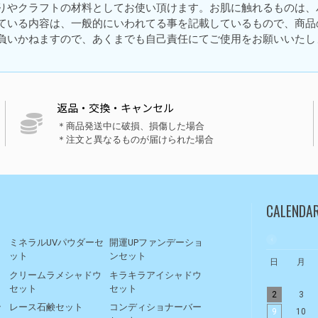
りやクラフトの材料としてお使い頂けます。お肌に触れるものは、
ている内容は、一般的にいわれてる事を記載しているもので、商品
負いかねますので、あくまでも自己責任にてご使用をお願いいたし
返品・交換・キャンセル
＊商品発送中に破損、損傷した場合
＊注文と異なるものが届けられた場合
CALENDA
ト
ミネラルUVパウダーセ
開運UPファンデーショ
ット
ンセット
日
月
リ
クリームラメシャドウ
キラキラアイシャドウ
セット
セット
2
3
ッ
レース石鹸セット
コンディショナーバー
9
10