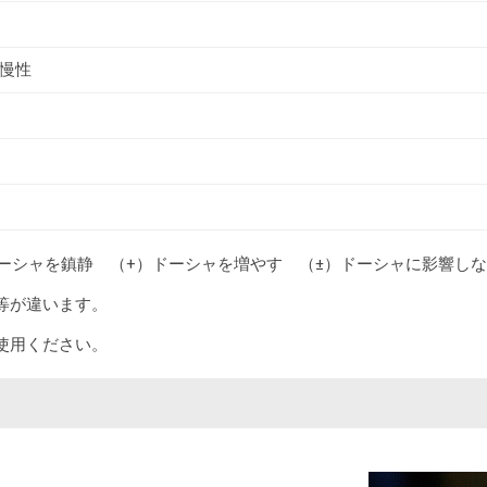
慢性
ドーシャを鎮静 （+）ドーシャを増やす （±）ドーシャに影響し
等が違います。
使用ください。