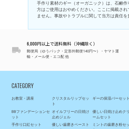
手作り素材のギー（オーガニック）は、石鹸作
方はご使用はおやめください。ここに掲載され
ません。事故やトラブルに関して当方は責任を
6,000円以上で送料無料（沖縄除く）
郵便局（ゆうパック・定形外郵便140円〜）・ヤマト運
輸・メール便・エコ配 他
CATEGORY
お教室・講座
クリスタルリップセッ
ギーの保湿バーセッ
ト
BBファンデーションセ
オイルフリーの日焼け
優しい日焼け止めク
ット
止めジェル
ームセット
手作り口紅セット
優しい歯磨きペースト
ミントの歯磨き粉セ