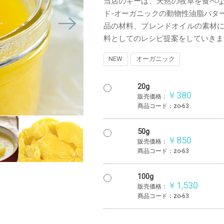
当店のギーは、天然の牧草を食べ
ド-オーガニックの動物性油脂バタ
品の材料、ブレンドオイルの素材
料としてのレシピ提案をしていきま
NEW
オーガニック
20g
￥380
販売価格：
商品コード：zo-63
50g
￥850
販売価格：
商品コード：zo-63
100g
￥1,530
販売価格：
商品コード：zo-63