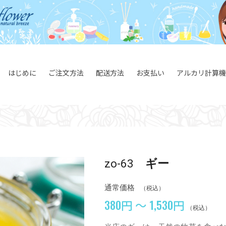
はじめに
ご注文方法
配送方法
お支払い
アルカリ計算機
zo-63
ギー
通常価格
（税込）
380円 ～ 1,530円
（税込）