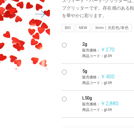
スウィート・ハート-グリッターは
プグリッターです。存在感のある
を華やかに彩ります。
BIO
NEW
3mm｜光彩色/単色
2g
￥270
販売価格：
商品コード：gl-39
5g
￥400
販売価格：
商品コード：gl-39
L50g
￥2,880
販売価格：
商品コード：gl-39