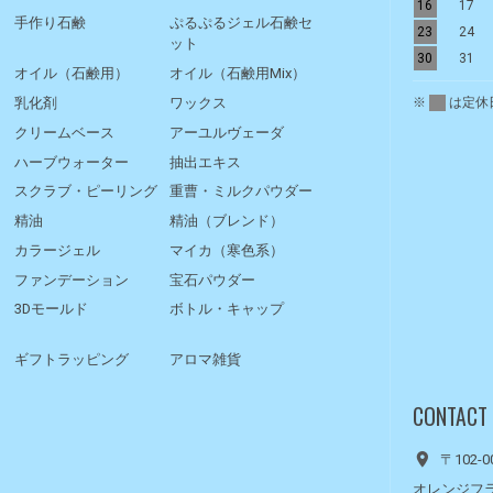
16
17
手作り石鹸
ぷるぷるジェル石鹸セ
23
24
ット
30
31
オイル（石鹸用）
オイル（石鹸用Mix）
※
は定休
乳化剤
ワックス
クリームベース
アーユルヴェーダ
ハーブウォーター
抽出エキス
スクラブ・ピーリング
重曹・ミルクパウダー
精油
精油（ブレンド）
カラージェル
マイカ（寒色系）
ファンデーション
宝石パウダー
3Dモールド
ボトル・キャップ
ギフトラッピング
アロマ雑貨
CONTACT
〒102-
オレンジフ