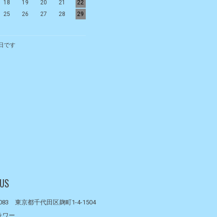
18
19
20
21
22
20
21
22
23
24
25
26
25
26
27
28
29
27
28
29
30
日です
 US
0083 東京都千代田区麹町1-4-1504
ラワー