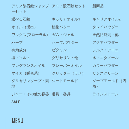
アミノ酸石鹸シャンプ
アミノ酸石鹸セット
新商品
ーセット
選べる石鹸
キャリアオイル1
キャリアオイル2
オイル（浸出）
植物バター
クレイパウダー
ワックス(フローラル)
ガム・ジェル
天然防腐剤・他
ハーブ
ハーブパウダー
アクアパウダー
有効成分
ビタミン
シルク・アロエ
塩・ソルト
グリセリン・他
水・エタノール
フレグランスオイル
フレーバーオイル
カラーパウダー
マイカ（暖色系）
グリッター（ラメ）
サンスクリーン
グリセリンソープ・素
シートモールド
ソープモールド（四
地
角）
ジャー・その他の容器
道具・器具
ラインストーン
SALE
MENU