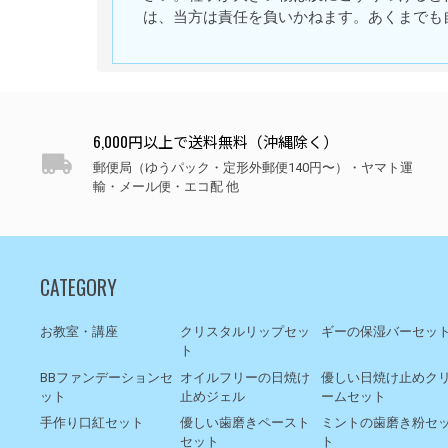
は、当方は責任を負いかねます。あくまでも
6,000円以上で送料無料（沖縄除く）
郵便局（ゆうパック・定形外郵便140円〜）・ヤマト運
輸・メール便・エコ配 他
CATEGORY
お教室・講座
クリスタルリップセッ
ギーの保湿バーセッ
ト
BBファンデーションセ
オイルフリーの日焼け
優しい日焼け止めク
ット
止めジェル
ームセット
手作り口紅セット
優しい歯磨きペースト
ミントの歯磨き粉セ
セット
ト