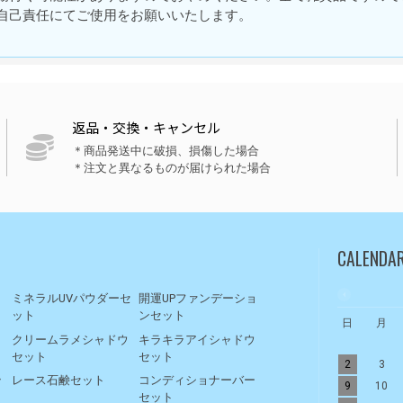
自己責任にてご使用をお願いいたします。
返品・交換・キャンセル
＊商品発送中に破損、損傷した場合
＊注文と異なるものが届けられた場合
CALENDA
ト
ミネラルUVパウダーセ
開運UPファンデーショ
ット
ンセット
日
月
リ
クリームラメシャドウ
キラキラアイシャドウ
セット
セット
2
3
ッ
レース石鹸セット
コンディショナーバー
9
10
セット