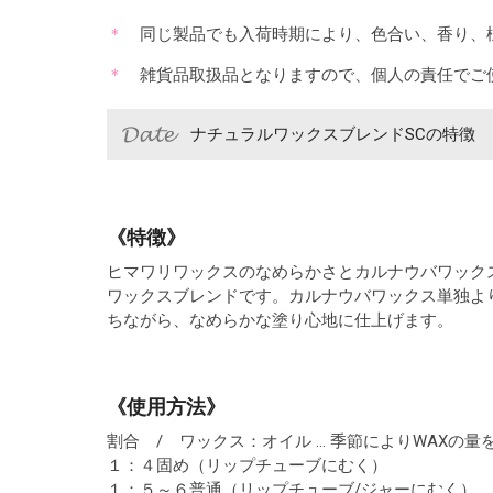
同じ製品でも入荷時期により、色合い、香り、
雑貨品取扱品となりますので、個人の責任でご
ナチュラルワックスブレンドSCの特徴
《特徴》
ヒマワリワックスのなめらかさとカルナウバワック
ワックスブレンドです。カルナウバワックス単独よ
ちながら、なめらかな塗り心地に仕上げます。
《使用方法》
割合 / ワックス：オイル … 季節によりWAXの量
１：４固め（リップチューブにむく）
１：５～６普通（リップチューブ/ジャーにむく）