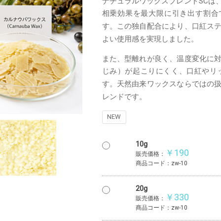
ナチュラルワックスブレンドSCは
相乗効果を最大限に引き出す割合
この独自配合により、口紅ス
す。
よい使用感を実現しました。
また、型離れが良く、温度変化に
じみ）が起こりにくく、口紅やリ
天然由来ワックスならではの
す。
レンドです。
NEW
10g
￥190
販売価格：
商品コード：zw-10
20g
￥330
販売価格：
商品コード：zw-10