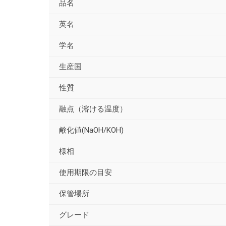
品名
英名
学名
生産国
性質
融点（溶ける温度）
鹸化値(NaOH/KOH)
様相
使用期限の目安
保管場所
グレード