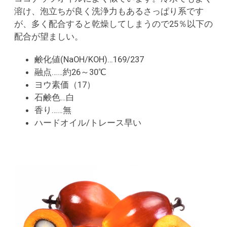
溶け、泡立ちが良く洗浄力もあるさっぱり系です
が、多く配合すると乾燥してしまうので25％以下の
配合が望ましい。
鹸化値(NaOH/KOH)…169/237
融点……約26～30℃
ヨウ素価（17）
石鹸色…白
香り……無
ハードオイル/トレース早い