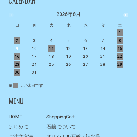
CALENDAR
2026年8月
日
月
火
水
木
金
土
1
2
3
4
5
6
7
8
9
10
11
12
13
14
15
1
16
17
18
19
20
21
22
2
23
24
25
26
27
28
29
2
30
31
※
は定休日です
MENU
HOME
ShoppingCart
はじめに
石鹸について
ご注文方法
オリジナル石鹸・記念品