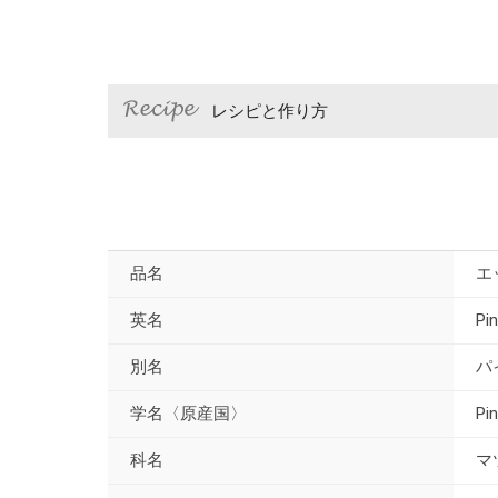
レシピと作り方
品名
エ
英名
Pi
別名
パ
学名〈原産国〉
Pi
科名
マ