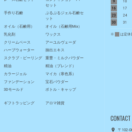
9
10
セット
16
17
手作り石鹸
ぷるぷるジェル石鹸セ
23
24
ット
30
31
オイル（石鹸用）
オイル（石鹸用Mix）
※
は定休
乳化剤
ワックス
クリームベース
アーユルヴェーダ
ハーブウォーター
抽出エキス
スクラブ・ピーリング
重曹・ミルクパウダー
精油
精油（ブレンド）
カラージェル
マイカ（寒色系）
ファンデーション
宝石パウダー
3Dモールド
ボトル・キャップ
ギフトラッピング
アロマ雑貨
CONTACT
〒102-