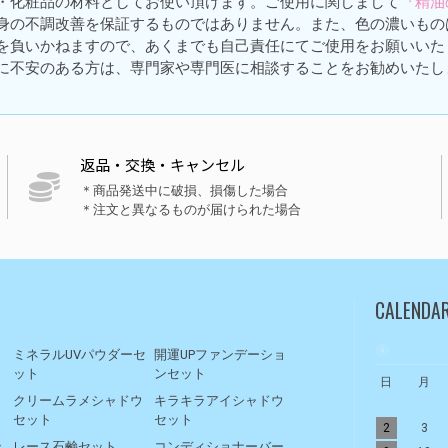
・化粧品の材料としてお使い頂けます。ご使用に関しまして
『精油
身の不調改善を保証するものではありません。また、色の濃いもの
を負いかねますので、あくまでも自己責任にてご使用をお願いいた
に不安のある方は、専門家や専門医に相談することをお勧めいたし
返品・交換・キャンセル
＊商品発送中に破損、損傷した場合
＊注文と異なるものが届けられた場合
CALENDA
ト
ミネラルUVパウダーセ
開運UPファンデーショ
ット
ンセット
日
月
リ
クリームラメシャドウ
キラキラアイシャドウ
セット
セット
2
3
ッ
レース石鹸セット
コンディショナーバー