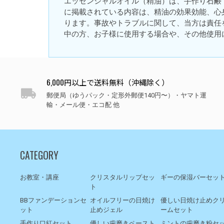
エッセンシャルオイル（精油）は、手作り石鹸
に掲載されている内容は、精油の効果効能、心
ります。事故やトラブルに関して、当方は責任
中の方、お子様に使用する場合や、その他使用
6,000円以上で送料無料（沖縄除く）
郵便局（ゆうパック・定形外郵便140円〜）・ヤマト運
輸・メール便・エコ配 他
CATEGORY
お教室・講座
クリスタルリップセッ
ギーの保湿バーセッ
ト
BBファンデーションセ
オイルフリーの日焼け
優しい日焼け止めク
ット
止めジェル
ームセット
手作り口紅セット
優しい歯磨きペースト
ミントの歯磨き粉セ