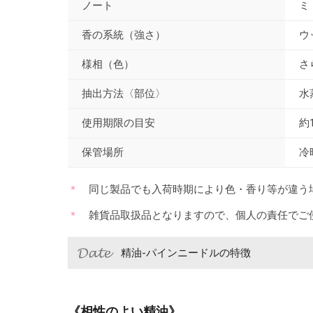
ノート
ミ
香の系統（強さ）
ウ
様相（色）
さ
抽出方法〈部位〉
水
使用期限の目安
約
保管場所
冷
同じ製品でも入荷時期により色・香り等が違う
雑貨品取扱品となりますので、個人の責任でご
精油-パインニードルの特徴
《相性のよい精油》