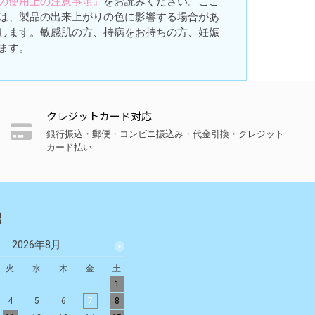
の使用上の注意事項』
をお読みください。ここ
は、製品の出来上がりの色に影響する場合があ
します。敏感肌の方、持病をお持ちの方、妊娠
ます。
クレジットカード対応
銀行振込・郵便・コンビニ振込み・代金引換・クレジット
カード払い
R
2026年8月
2026年9月
火
水
木
金
土
日
月
火
水
木
金
土
1
1
2
3
4
5
4
5
6
7
8
6
7
8
9
10
11
12