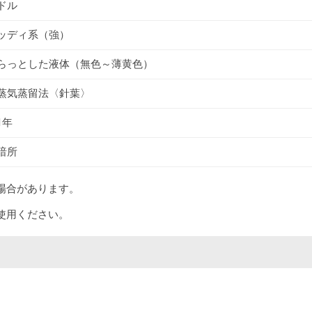
ドル
ッディ系（強）
らっとした液体（無色～薄黄色）
蒸気蒸留法〈針葉〉
1年
暗所
場合があります。
使用ください。