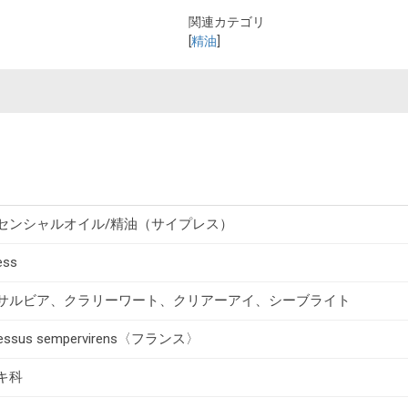
関連カテゴリ
[
精油
]
センシャルオイル/精油（サイプレス）
ess
サルビア、クラリーワート、クリアーアイ、シーブライト
ressus sempervirens〈フランス〉
キ科