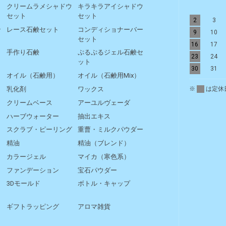
リ
クリームラメシャドウ
キラキラアイシャドウ
セット
セット
2
3
ッ
レース石鹸セット
コンディショナーバー
9
10
セット
16
17
手作り石鹸
ぷるぷるジェル石鹸セ
23
24
ット
30
31
オイル（石鹸用）
オイル（石鹸用Mix）
※
は定休
乳化剤
ワックス
クリームベース
アーユルヴェーダ
ハーブウォーター
抽出エキス
スクラブ・ピーリング
重曹・ミルクパウダー
精油
精油（ブレンド）
カラージェル
マイカ（寒色系）
ファンデーション
宝石パウダー
3Dモールド
ボトル・キャップ
ギフトラッピング
アロマ雑貨