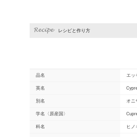
レシピと作り方
品名
エッ
英名
Cypr
別名
オニ
学名〈原産国〉
Cup
科名
ヒノ