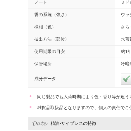
ノート
ミド
香の系統（強さ）
ウッ
様相（色）
さら
抽出方法〈部位〉
水蒸
使用期限の目安
約1
保管場所
冷暗
成分データ
同じ製品でも入荷時期により色・香り等が違う
雑貨品取扱品となりますので、個人の責任でご
精油-サイプレスの特徴