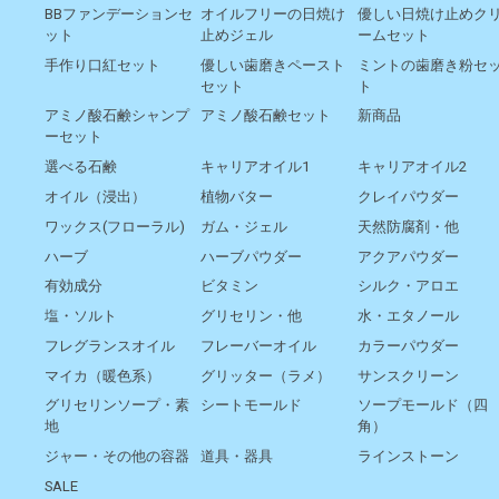
BBファンデーションセ
オイルフリーの日焼け
優しい日焼け止めク
ット
止めジェル
ームセット
手作り口紅セット
優しい歯磨きペースト
ミントの歯磨き粉セ
セット
ト
アミノ酸石鹸シャンプ
アミノ酸石鹸セット
新商品
ーセット
選べる石鹸
キャリアオイル1
キャリアオイル2
オイル（浸出）
植物バター
クレイパウダー
ワックス(フローラル)
ガム・ジェル
天然防腐剤・他
ハーブ
ハーブパウダー
アクアパウダー
有効成分
ビタミン
シルク・アロエ
塩・ソルト
グリセリン・他
水・エタノール
フレグランスオイル
フレーバーオイル
カラーパウダー
マイカ（暖色系）
グリッター（ラメ）
サンスクリーン
グリセリンソープ・素
シートモールド
ソープモールド（四
地
角）
ジャー・その他の容器
道具・器具
ラインストーン
SALE