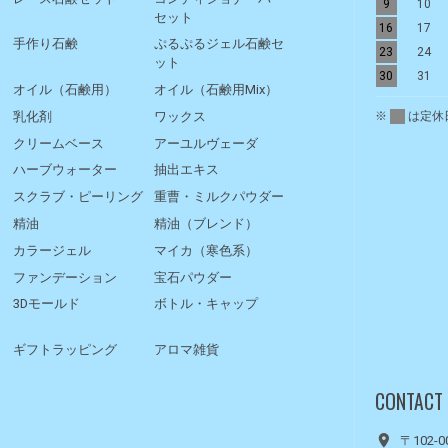
9
10
セット
16
17
手作り石鹸
ぷるぷるジェル石鹸セ
23
24
ット
30
31
オイル（石鹸用）
オイル（石鹸用Mix）
※
は定休
乳化剤
ワックス
クリームベース
アーユルヴェーダ
ハーブウォーター
抽出エキス
スクラブ・ピーリング
重曹・ミルクパウダー
精油
精油（ブレンド）
カラージェル
マイカ（寒色系）
ファンデーション
宝石パウダー
3Dモールド
ボトル・キャップ
ギフトラッピング
アロマ雑貨
CONTACT
〒102-