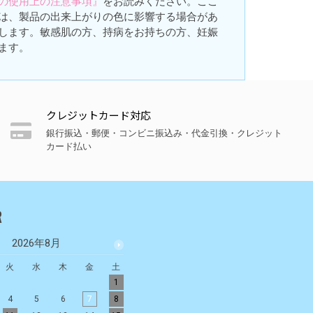
の使用上の注意事項』
をお読みください。ここ
は、製品の出来上がりの色に影響する場合があ
します。敏感肌の方、持病をお持ちの方、妊娠
ます。
クレジットカード対応
銀行振込・郵便・コンビニ振込み・代金引換・クレジット
カード払い
R
2026年8月
2026年9月
火
水
木
金
土
日
月
火
水
木
金
土
1
1
2
3
4
5
4
5
6
7
8
6
7
8
9
10
11
12