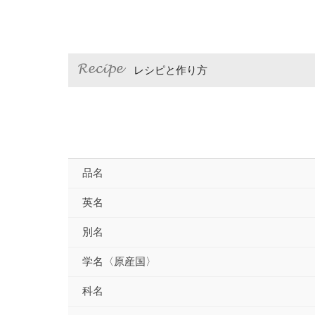
レシピと作り方
品名
英名
別名
学名〈原産国〉
科名