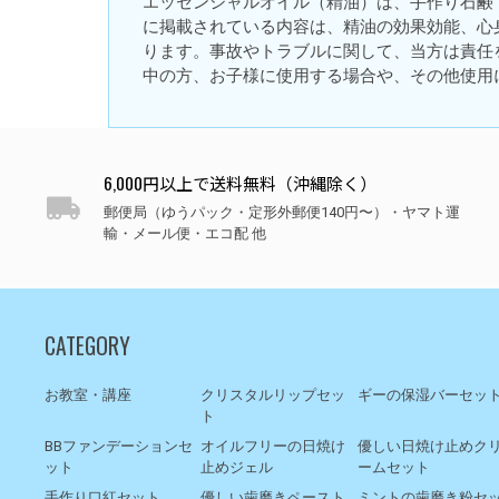
エッセンシャルオイル（精油）は、手作り石鹸
に掲載されている内容は、精油の効果効能、心
ります。事故やトラブルに関して、当方は責任
中の方、お子様に使用する場合や、その他使用
6,000円以上で送料無料（沖縄除く）
郵便局（ゆうパック・定形外郵便140円〜）・ヤマト運
輸・メール便・エコ配 他
CATEGORY
お教室・講座
クリスタルリップセッ
ギーの保湿バーセッ
ト
BBファンデーションセ
オイルフリーの日焼け
優しい日焼け止めク
ット
止めジェル
ームセット
手作り口紅セット
優しい歯磨きペースト
ミントの歯磨き粉セ