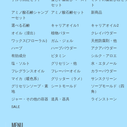
セット
ト
アミノ酸石鹸シャンプ
アミノ酸石鹸セット
新商品
ーセット
選べる石鹸
キャリアオイル1
キャリアオイル2
オイル（浸出）
植物バター
クレイパウダー
ワックス(フローラル)
ガム・ジェル
天然防腐剤・他
ハーブ
ハーブパウダー
アクアパウダー
有効成分
ビタミン
シルク・アロエ
塩・ソルト
グリセリン・他
水・エタノール
フレグランスオイル
フレーバーオイル
カラーパウダー
マイカ（暖色系）
グリッター（ラメ）
サンスクリーン
グリセリンソープ・素
シートモールド
ソープモールド（四
地
角）
ジャー・その他の容器
道具・器具
ラインストーン
SALE
MENU