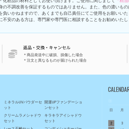
・化粧品の材料としてお使い頂けます。ご使用に関しまして
『精油
身の不調改善を保証するものではありません。また、色の濃いもの
を負いかねますので、あくまでも自己責任にてご使用をお願いいた
に不安のある方は、専門家や専門医に相談することをお勧めいたし
返品・交換・キャンセル
＊商品発送中に破損、損傷した場合
＊注文と異なるものが届けられた場合
CALENDA
ト
ミネラルUVパウダーセ
開運UPファンデーショ
ット
ンセット
日
月
リ
クリームラメシャドウ
キラキラアイシャドウ
セット
セット
2
3
ッ
レース石鹸セット
コンディショナーバー