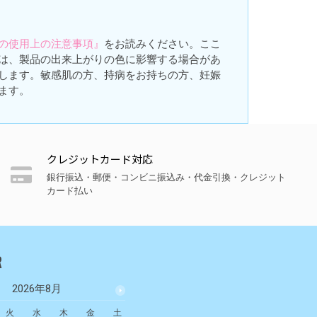
の使用上の注意事項』
をお読みください。ここ
は、製品の出来上がりの色に影響する場合があ
します。敏感肌の方、持病をお持ちの方、妊娠
ます。
クレジットカード対応
銀行振込・郵便・コンビニ振込み・代金引換・クレジット
カード払い
R
2026年8月
2026年9月
火
水
木
金
土
日
月
火
水
木
金
土