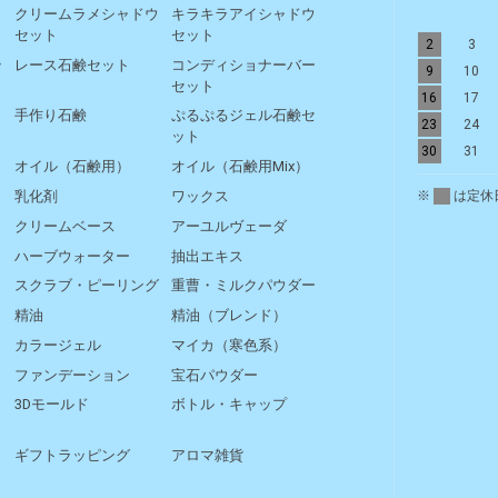
リ
クリームラメシャドウ
キラキラアイシャドウ
セット
セット
2
3
ッ
レース石鹸セット
コンディショナーバー
9
10
セット
16
17
手作り石鹸
ぷるぷるジェル石鹸セ
23
24
ット
30
31
オイル（石鹸用）
オイル（石鹸用Mix）
※
は定休
乳化剤
ワックス
クリームベース
アーユルヴェーダ
ハーブウォーター
抽出エキス
スクラブ・ピーリング
重曹・ミルクパウダー
精油
精油（ブレンド）
カラージェル
マイカ（寒色系）
ファンデーション
宝石パウダー
3Dモールド
ボトル・キャップ
ギフトラッピング
アロマ雑貨