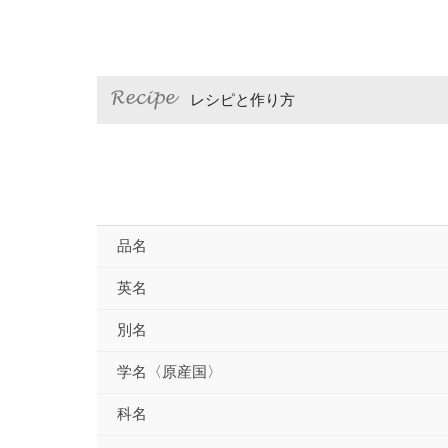
レシピと作り方
品名
英名
別名
学名〈原産国〉
科名