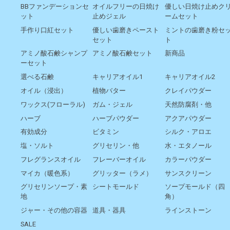
BBファンデーションセ
オイルフリーの日焼け
優しい日焼け止めク
ット
止めジェル
ームセット
手作り口紅セット
優しい歯磨きペースト
ミントの歯磨き粉セ
セット
ト
アミノ酸石鹸シャンプ
アミノ酸石鹸セット
新商品
ーセット
選べる石鹸
キャリアオイル1
キャリアオイル2
オイル（浸出）
植物バター
クレイパウダー
ワックス(フローラル)
ガム・ジェル
天然防腐剤・他
ハーブ
ハーブパウダー
アクアパウダー
有効成分
ビタミン
シルク・アロエ
塩・ソルト
グリセリン・他
水・エタノール
フレグランスオイル
フレーバーオイル
カラーパウダー
マイカ（暖色系）
グリッター（ラメ）
サンスクリーン
グリセリンソープ・素
シートモールド
ソープモールド（四
地
角）
ジャー・その他の容器
道具・器具
ラインストーン
SALE