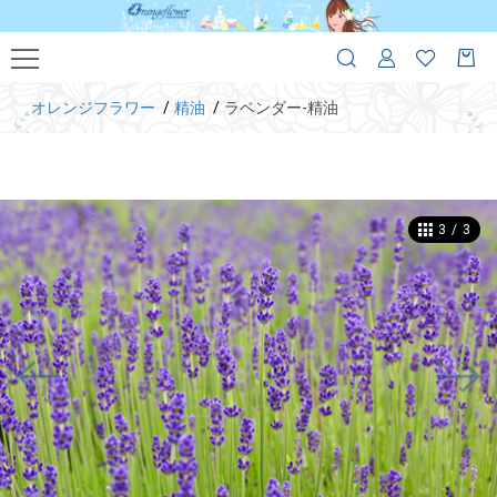
オレンジフラワー
精油
ラベンダー-精油
3
/
3