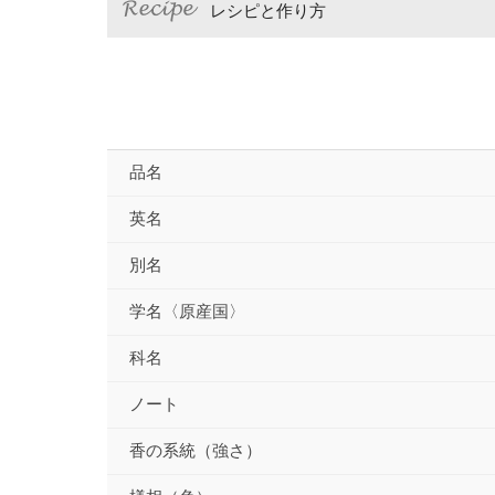
レシピと作り方
品名
英名
別名
学名〈原産国〉
科名
ノート
香の系統（強さ）