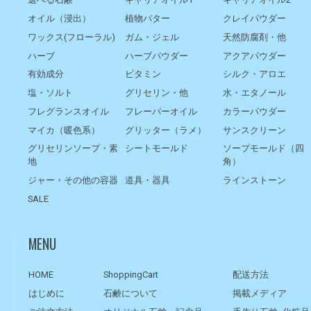
オイル（浸出）
植物バター
クレイパウダー
ワックス(フローラル)
ガム・ジェル
天然防腐剤・他
ハーブ
ハーブパウダー
アクアパウダー
有効成分
ビタミン
シルク・アロエ
塩・ソルト
グリセリン・他
水・エタノール
フレグランスオイル
フレーバーオイル
カラーパウダー
マイカ（暖色系）
グリッター（ラメ）
サンスクリーン
グリセリンソープ・素
シートモールド
ソープモールド（四
地
角）
ジャー・その他の容器
道具・器具
ラインストーン
SALE
MENU
HOME
ShoppingCart
配送方法
はじめに
石鹸について
掲載メディア