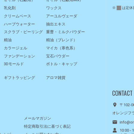
※
は定休
乳化剤
ワックス
クリームベース
アーユルヴェーダ
ハーブウォーター
抽出エキス
スクラブ・ピーリング
重曹・ミルクパウダー
精油
精油（ブレンド）
カラージェル
マイカ（寒色系）
ファンデーション
宝石パウダー
3Dモールド
ボトル・キャップ
ギフトラッピング
アロマ雑貨
CONTACT
〒102-
オレンジフ
メールマガジン
info@or
特定商取引法に基づく表記
10:00 