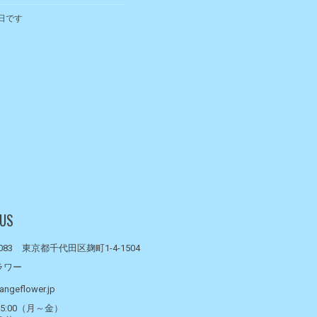
日です
 US
0083 東京都千代田区麹町1-4-1504
ラワー
angeflower.jp
- 15:00（月～金）