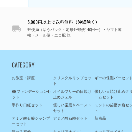
6,000円以上で送料無料（沖縄除く）
郵便局（ゆうパック・定形外郵便140円〜）・ヤマト運
輸・メール便・エコ配 他
CATEGORY
お教室・講座
クリスタルリップセッ
ギーの保湿バーセッ
ト
BBファンデーションセ
オイルフリーの日焼け
優しい日焼け止めク
ット
止めジェル
ームセット
手作り口紅セット
優しい歯磨きペースト
ミントの歯磨き粉セ
セット
ト
アミノ酸石鹸シャンプ
アミノ酸石鹸セット
新商品
ーセット
選べる石鹸
キャリアオイル1
キャリアオイル2