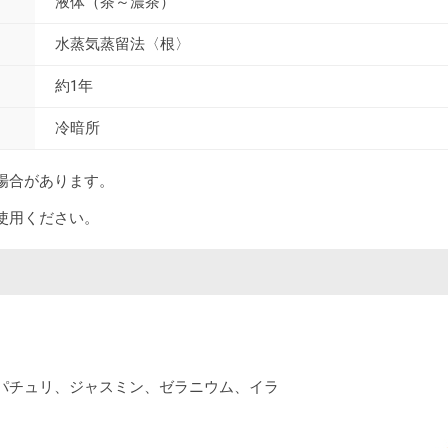
液体（茶～濃茶）
水蒸気蒸留法〈根〉
約1年
冷暗所
場合があります。
使用ください。
パチュリ、ジャスミン、ゼラニウム、イラ