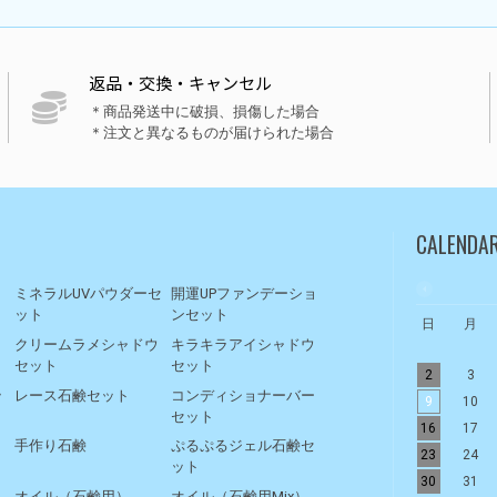
返品・交換・キャンセル
＊商品発送中に破損、損傷した場合
＊注文と異なるものが届けられた場合
CALENDA
ト
ミネラルUVパウダーセ
開運UPファンデーショ
ット
ンセット
日
月
リ
クリームラメシャドウ
キラキラアイシャドウ
セット
セット
2
3
ッ
レース石鹸セット
コンディショナーバー
9
10
セット
16
17
手作り石鹸
ぷるぷるジェル石鹸セ
23
24
ット
30
31
オイル（石鹸用）
オイル（石鹸用Mix）