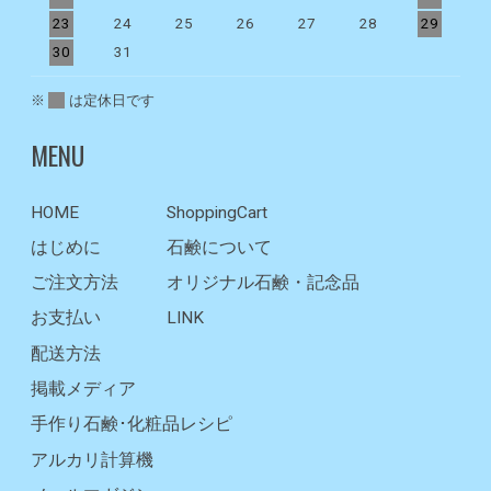
23
24
25
26
27
28
29
2
30
31
※
は定休日です
MENU
HOME
ShoppingCart
はじめに
石鹸について
ご注文方法
オリジナル石鹸・記念品
お支払い
LINK
配送方法
掲載メディア
手作り石鹸･化粧品レシピ
アルカリ計算機