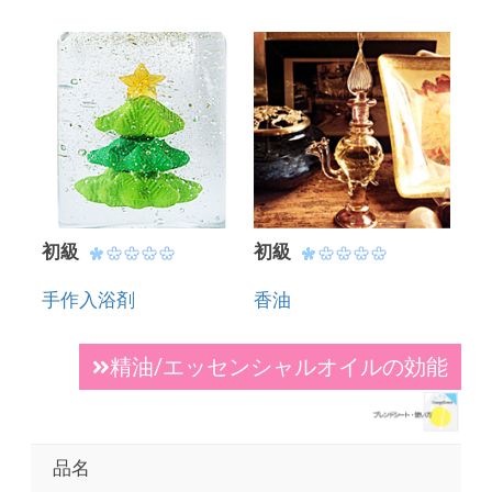
初級
初級
手作入浴剤
香油
精油/エッセンシャルオイルの効能
品名