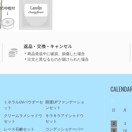
返品・交換・キャンセル
＊商品発送中に破損、損傷した場合
＊注文と異なるものが届けられた場合
CALENDA
ト
ミネラルUVパウダーセ
開運UPファンデーショ
ット
ンセット
日
月
リ
クリームラメシャドウ
キラキラアイシャドウ
セット
セット
2
3
ッ
レース石鹸セット
コンディショナーバー
9
10