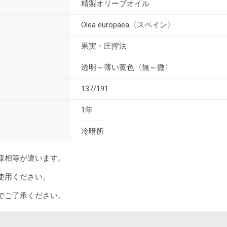
精製オリーブオイル
Olea europaea〈スペイン〉
果実・圧搾法
透明～薄い黄色〈無～微〉
137/191
1年
冷暗所
様相等が違います。
使用ください。
でご了承ください。