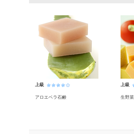
上級
上級
アロエベラ石鹸
生野菜