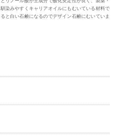
酸とリノール酸が主成分で酸化安定性が良く、製薬・
に馴染みやすくキャリアオイルにもむいている材料で
すると白い石鹸になるのでデザイン石鹸にむいていま