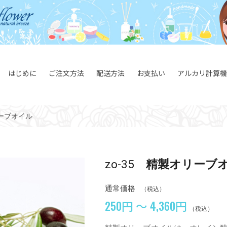
はじめに
ご注文方法
配送方法
お支払い
アルカリ計算機
ーブオイル
zo-35
精製オリーブ
通常価格
（税込）
250円 ～ 4,360円
（税込）